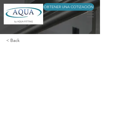
OBTENER UNA COTIZACIÓN
< Back
3 pieces collar with
Flange Outlet