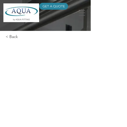
GET A QUOTE
< Back
Universal Tapping
Saddle