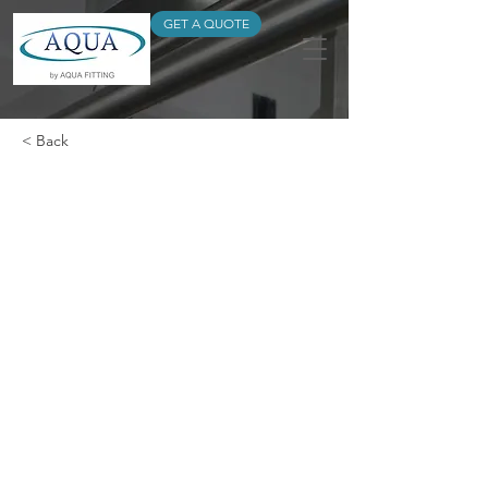
GET A QUOTE
< Back
Universal dual clamp
(UU)